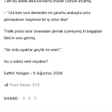
Tam bu arada arka koltukta oturan Dursun atlamış.
– “Ula ben size demedim mi çaluntu arabayla yola
çıkmayalum, başımıza bir iş celur diye”
Trafik polisi iyice zivanadan çıkmak üzereymiş ki bagajdan
İdris’in sesi gelmiş.
“Ne oldu uşaklar geçtik mi sınırı?..”
Siz o ödülü verir miydiniz?
Saffet Yenigün – 9 Ağustos 2006
Post Views:
373
SHARE: