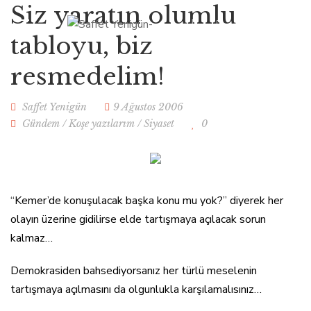
Siz yaratın olumlu
tabloyu, biz
resmedelim!
Saffet Yenigün
9 Ağustos 2006
Gündem
/
Koşe yazılarım
/
Siyaset
0
“Kemer’de konuşulacak başka konu mu yok?” diyerek her
olayın üzerine gidilirse elde tartışmaya açılacak sorun
kalmaz…
Demokrasiden bahsediyorsanız her türlü meselenin
tartışmaya açılmasını da olgunlukla karşılamalısınız…