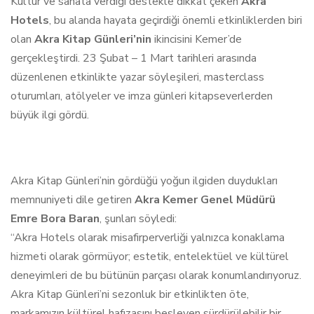
Kültür ve sanata verdiği destekle dikkat çeken
Akra
Hotels
, bu alanda hayata geçirdiği önemli etkinliklerden biri
olan
Akra Kitap Günleri’nin
ikincisini Kemer’de
gerçekleştirdi. 23 Şubat – 1 Mart tarihleri arasında
düzenlenen etkinlikte yazar söyleşileri, masterclass
oturumları, atölyeler ve imza günleri kitapseverlerden
büyük ilgi gördü.
Akra Kitap Günleri’nin gördüğü yoğun ilgiden duydukları
memnuniyeti dile getiren
Akra Kemer Genel Müdürü
Emre Bora Baran
, şunları söyledi:
“Akra Hotels olarak misafirperverliği yalnızca konaklama
hizmeti olarak görmüyor; estetik, entelektüel ve kültürel
deneyimleri de bu bütünün parçası olarak konumlandırıyoruz.
Akra Kitap Günleri’ni sezonluk bir etkinlikten öte,
markamızın kültürel hafızasını besleyen sürdürülebilir bir