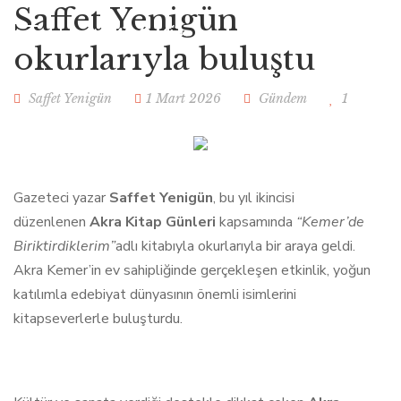
Saffet Yenigün
okurlarıyla buluştu
Saffet Yenigün
1 Mart 2026
Gündem
1
Gazeteci yazar
Saffet Yenigün
, bu yıl ikincisi
düzenlenen
Akra Kitap Günleri
kapsamında
“Kemer’de
Biriktirdiklerim”
adlı kitabıyla okurlarıyla bir araya geldi.
Akra Kemer’in ev sahipliğinde gerçekleşen etkinlik, yoğun
katılımla edebiyat dünyasının önemli isimlerini
kitapseverlerle buluşturdu.