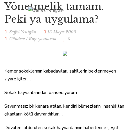
Yönetmelik tamam.
Peki ya uygulama?
Saffet Yenigün
13 Mayıs 2006
Gündem
/
Koşe yazılarım
0
Kemer sokaklarının kabadayıları, sahillerin beklenmeyen
ziyaretçileri…
Sokak hayvanlarından bahsediyorum…
Savunmasız bir kenara atılan, kendini bilmezlerin, insanlıktan
çıkanların kötü davrandıkları…
Dövülen, öldürülen sokak hayvanlarının haberlerine çeşitli