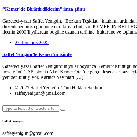
“Kemer’de Biriktirdiklerim” imza günü
Gazeteci-yazar Saffet Yenigün, “Bozkurt Teşkilatı” kitabının ardında
düzenlenen imza gününde okurlarıyla buluştu. KEMER’İN BELLEĞİNİ
ilçenin 2000’li yıllardan bugüne uzanan tarihine, kültürüne ve toplum
27 Temmuz 2025
Saffet Yenigün’le Kemer’in izinde
Gazeteci-yazar Saffet Yenigün’ün yıllar boyunca Kemer’de tuttuğu notlar
imza günü 1 Ağustos’ta Akra Kemer Otel’de gerçekleşecek. Gazeteci-yaz
yeniden buluşuyor. Karınca Yayınları […]
© 2025 Saffet Yenigün. Tüm Hakları Saklıdır.
saffetyenigun@gmail.com
Saffet Yenigün
saffetyenigun@gmail.com