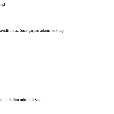
mış!
 kendisine az önce çarpan adama bakmış!
klentileri, tüm mücadelesi…