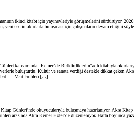
anının ikinci kitabı için yayınevleriyle görüşmelerini sürdürüyor. 2020
, yeni eserin okurlarla buluşması için çalışmaların devam ettiğini söyled
 Günleri kapsamında “Kemer’de Biriktirdiklerim”adlı kitabıyla okurlarıy
everlerle buluşturdu. Kültür ve sanata verdiği destekle dikkat çeken Akra
bat – 1 Mart tarihleri […]
a Kitap Günleri’nde okuyucularıyla buluşmaya hazırlanıyor. Akra Kitap
ihleri arasında Akra Kemer Hotel’de düzenleniyor. Hafta boyunca yazar