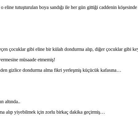
o eline tutuşturulan boya sandığı ile her gün gittiği caddenin köşesi
çen çocuklar gibi eline bir külah dondurma alıp, diğer çocuklar gibi 
 vermesine müsaade etmemiş!
rinden gizlice dondurma alma fikri yerleşmiş küçücük kafasına…
n altında..
ma alıp yiyebilmek için zorlu birkaç dakika geçirmiş…