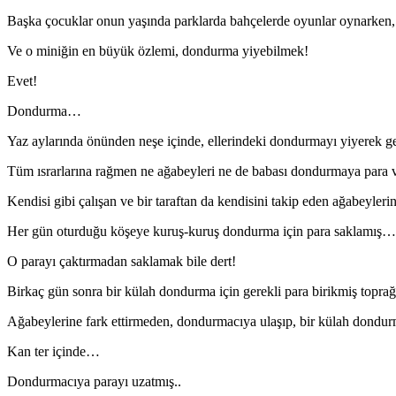
Başka çocuklar onun yaşında parklarda bahçelerde oyunlar oynarken, 
Ve o miniğin en büyük özlemi, dondurma yiyebilmek!
Evet!
Dondurma…
Yaz aylarında önünden neşe içinde, ellerindeki dondurmayı yiyerek ge
Tüm ısrarlarına rağmen ne ağabeyleri ne de babası dondurmaya para
Kendisi gibi çalışan ve bir taraftan da kendisini takip eden ağabeyle
Her gün oturduğu köşeye kuruş-kuruş dondurma için para saklamış…
O parayı çaktırmadan saklamak bile dert!
Birkaç gün sonra bir külah dondurma için gerekli para birikmiş toprağı
Ağabeylerine fark ettirmeden, dondurmacıya ulaşıp, bir külah dondur
Kan ter içinde…
Dondurmacıya parayı uzatmış..