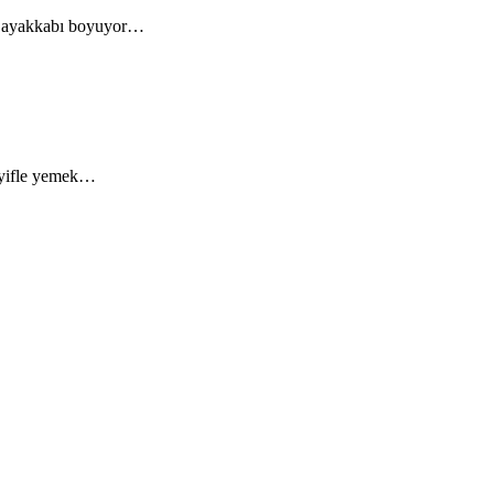
nde ayakkabı boyuyor…
keyifle yemek…