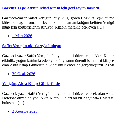
Bozkurt Teşkilatı’nın ikinci kitabı için geri sayım başladı
Gazeteci–yazar Saffet Yenigün, büyük ilgi gören Bozkurt Teşkilatı rom
kitlesine ulaşan romanın devam kitabını tamamladığını belirten Yenigün
kitap için görüşmelerim sürüyor. Kitabın merakla bekleyen […]
1 Mart 2026
Saffet Yenigün okurlarıyla buluştu
Gazeteci yazar Saffet Yenigün, bu yıl ikincisi düzenlenen Akra Kitap
etkinlik, yoğun katılımla edebiyat dünyasının önemli isimlerini kitaps
olan Akra Kitap Günleri’nin ikincisini Kemer’de gerçekleştirdi. 23 Şu
30 Ocak 2026
Yenigün, Akra Kitap Günleri’nde
Gazeteci, yazar Saffet Yenigün bu yıl ikincisi düzenlenecek olan Akr
Hotel’de düzenleniyor. Akra Kitap Günleri bu yıl 23 Şubat–1 Mart tar
buluşma, […]
2 Ağustos 2025