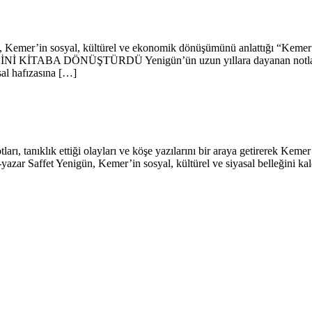
n, Kemer’in sosyal, kültürel ve ekonomik dönüşümünü anlattığı “Kemer’d
 KİTABA DÖNÜŞTÜRDÜ Yenigün’ün uzun yıllara dayanan notlarından, 
sal hafızasına […]
ı, tanıklık ettiği olayları ve köşe yazılarını bir araya getirerek Kemer’
ar Saffet Yenigün, Kemer’in sosyal, kültürel ve siyasal belleğini kalem