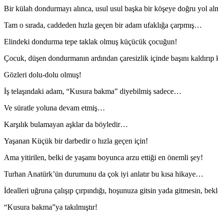
Bir külah dondurmayı alınca, usul usul başka bir köşeye doğru yol al
Tam o sırada, caddeden hızla geçen bir adam ufaklığa çarpmış…
Elindeki dondurma tepe taklak olmuş küçücük çocuğun!
Çocuk, düşen dondurmanın ardından çaresizlik içinde başını kaldırıp
Gözleri dolu-dolu olmuş!
İş telaşındaki adam, “Kusura bakma” diyebilmiş sadece…
Ve süratle yoluna devam etmiş…
Karşılık bulamayan aşklar da böyledir…
Yaşanan Küçük bir darbedir o hızla geçen için!
Ama yitirilen, belki de yaşamı boyunca arzu ettiği en önemli şey!
Turhan Anatürk’ün durumunu da çok iyi anlatır bu kısa hikaye…
İdealleri uğruna çalışıp çırpındığı, hoşunuza gitsin yada gitmesin, be
“Kusura bakma”ya takılmıştır!