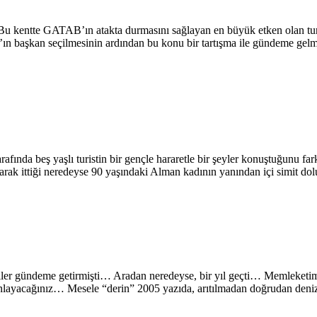
 “Bu kentte GATAB’ın atakta durmasını sağlayan en büyük etken olan t
n başkan seçilmesinin ardından bu konu bir tartışma ile gündeme gel
rafında beş yaşlı turistin bir gençle hararetle bir şeyler konuştuğunu 
 tutarak ittiği neredeyse 90 yaşındaki Alman kadının yanından içi simit
ciler gündeme getirmişti… Aradan neredeyse, bir yıl geçti… Memleket
layacağınız… Mesele “derin” 2005 yazıda, arıtılmadan doğrudan denize 