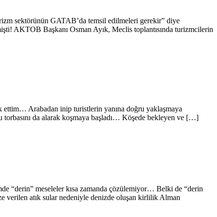
urizm sektörünün GATAB’da temsil edilmeleri gerekir” diye
mişti! AKTOB Başkanı Osman Ayık, Meclis toplantısında turizmcilerin
fark ettim… Arabadan inip turistlerin yanına doğru yaklaşmaya
 dolu torbasını da alarak koşmaya başladı… Köşede bekleyen ve […]
imde “derin” meseleler kısa zamanda çözülemiyor… Belki de “derin
verilen atık sular nedeniyle denizde oluşan kirlilik Alman