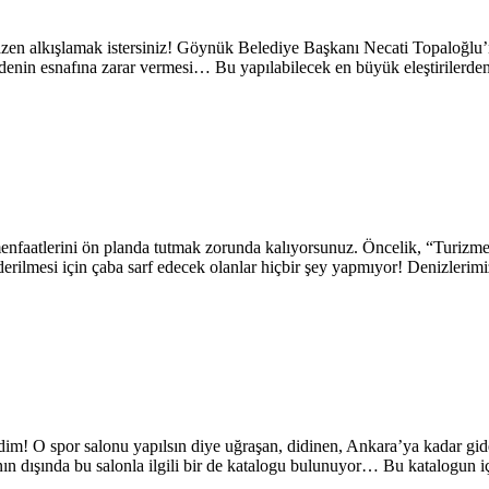
! Bazen alkışlamak istersiniz! Göynük Belediye Başkanı Necati Topaloğlu
eldenin esnafına zarar vermesi… Bu yapılabilecek en büyük eleştirilerden
 menfaatlerini ön planda tutmak zorunda kalıyorsunuz. Öncelik, “Turizm
rilmesi için çaba sarf edecek olanlar hiçbir şey yapmıyor! Denizlerimiz
m! O spor salonu yapılsın diye uğraşan, didinen, Ankara’ya kadar giden 
ın dışında bu salonla ilgili bir de katalogu bulunuyor… Bu katalogun