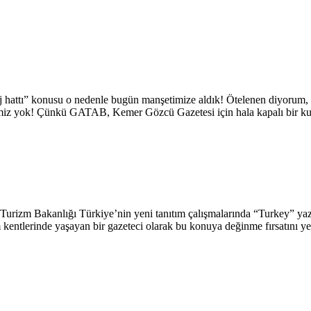
j hattı” konusu o nedenle bugün manşetimize aldık! Ötelenen diyorum,
iz yok! Çünkü GATAB, Kemer Gözcü Gazetesi için hala kapalı bir kutu!
Turizm Bakanlığı Türkiye’nin yeni tanıtım çalışmalarında “Turkey” yazıs
m kentlerinde yaşayan bir gazeteci olarak bu konuya değinme fırsatını