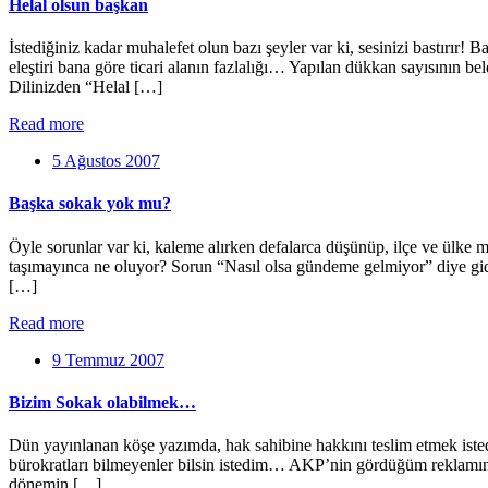
Helal olsun başkan
İstediğiniz kadar muhalefet olun bazı şeyler var ki, sesinizi bastırır
eleştiri bana göre ticari alanın fazlalığı… Yapılan dükkan sayısının b
Dilinizden “Helal […]
Read more
5 Ağustos 2007
Başka sokak yok mu?
Öyle sorunlar var ki, kaleme alırken defalarca düşünüp, ilçe ve ülke
taşımayınca ne oluyor? Sorun “Nasıl olsa gündeme gelmiyor” diye gide
[…]
Read more
9 Temmuz 2007
Bizim Sokak olabilmek…
Dün yayınlanan köşe yazımda, hak sahibine hakkını teslim etmek istedi
bürokratları bilmeyenler bilsin istedim… AKP’nin gördüğüm reklamın
dönemin […]