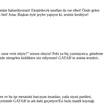
’ndan bahsediyorum! Eleştirilecek tarafları da var elbet! Önde gelen
 biri! Ama, Başkan öyle şeyler yapıyor ki, sesiniz kesiliyor!
e zarar verir miyiz?” sorusu oluyor! Peki ya hiç yazmayınca, gündeme
de süregelen kirlilikten söz ediyorum! GATAB’ın arıtma tesisleri..
ve bu işe mesaisini harcayan insanları, yada siyasi partileri,
 içerisinde GATAB’ın adı dahi geçmiyor!En fazla maddi kaynağı