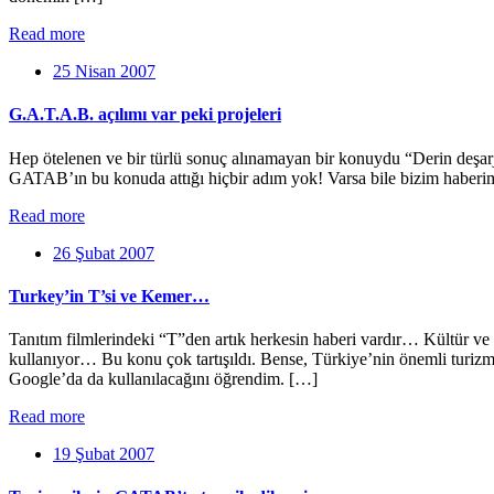
Read more
25 Nisan 2007
G.A.T.A.B. açılımı var peki projeleri
Hep ötelenen ve bir türlü sonuç alınamayan bir konuydu “Derin deşar
GATAB’ın bu konuda attığı hiçbir adım yok! Varsa bile bizim haberim
Read more
26 Şubat 2007
Turkey’in T’si ve Kemer…
Tanıtım filmlerindeki “T”den artık herkesin haberi vardır… Kültür ve 
kullanıyor… Bu konu çok tartışıldı. Bense, Türkiye’nin önemli turiz
Google’da da kullanılacağını öğrendim. […]
Read more
19 Şubat 2007