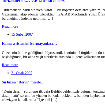
Turizmcilerin GATAB’ta temsil edilmesi
Turizmcilerin haklı bir talebi vardı… Bu köşeden defalarca yazdım!
Gazetemizi takip edenler bilecektir… GATAB Meclisinde Yusuf Üras’ı
bu dileğini gündeme getirmiş, […]
Read more
15 Şubat 2007
Kamera sistemini kurmayanlara…
Gazetenin önüne geldiğimde Idyros antik kentinin tel örgülerinin ön ta
başladığımda, bir anda yaşlı turistlerin arasında ki genç kollarından
Read more
21 Ocak 2007
Şu bizim “Derin” mesele…
“Derin deşarj” sorununu ilk defa Beldibi beldemizde bulunan turizm
deşarj hattı” sorunu bu yüzden bu kadar bekledi… İsimden kaybetti an
televizyon kanallarında “İşte tatil […]