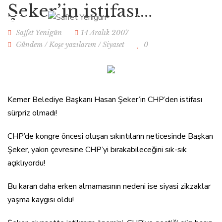
Şeker’in istifası…
Saffet Yenigün
14 Aralık 2007
Gündem
/
Koşe yazılarım
/
Siyaset
0
Kemer Belediye Başkanı Hasan Şeker’in CHP’den istifası
sürpriz olmadı!
CHP’de kongre öncesi oluşan sıkıntıların neticesinde Başkan
Şeker, yakın çevresine CHP’yi bırakabileceğini sık-sık
açıklıyordu!
Bu kararı daha erken almamasının nedeni ise siyasi zikzaklar
yaşma kaygısı oldu!