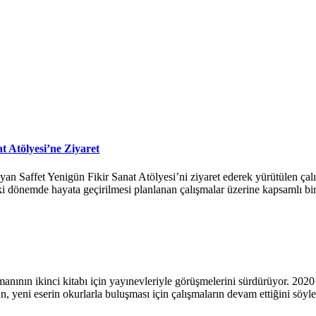
 Atölyesi’ne Ziyaret
Saffet Yenigün Fikir Sanat Atölyesi’ni ziyaret ederek yürütülen çalışm
eki dönemde hayata geçirilmesi planlanan çalışmalar üzerine kapsamlı bi
anının ikinci kitabı için yayınevleriyle görüşmelerini sürdürüyor. 2020
, yeni eserin okurlarla buluşması için çalışmaların devam ettiğini söyled