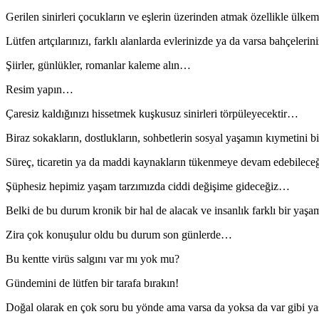
Gerilen sinirleri çocukların ve eşlerin üzerinden atmak özellikle ül
Lütfen artçılarınızı, farklı alanlarda evlerinizde ya da varsa bahçelerin
Şiirler, günlükler, romanlar kaleme alın…
Resim yapın…
Çaresiz kaldığınızı hissetmek kuşkusuz sinirleri törpüleyecektir…
Biraz sokakların, dostlukların, sohbetlerin sosyal yaşamın kıymetini b
Süreç, ticaretin ya da maddi kaynakların tükenmeye devam edebileceğ
Şüphesiz hepimiz yaşam tarzımızda ciddi değişime gideceğiz…
Belki de bu durum kronik bir hal de alacak ve insanlık farklı bir ya
Zira çok konuşulur oldu bu durum son günlerde…
Bu kentte virüs salgını var mı yok mu?
Gündemini de lütfen bir tarafa bırakın!
Doğal olarak en çok soru bu yönde ama varsa da yoksa da var gibi y