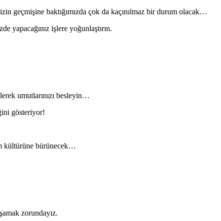
kemizin geçmişine baktığımızda çok da kaçınılmaz bir durum olacak…
izde yapacağınız işlere yoğunlaştırın.
ilerek umutlarınızı besleyin…
ini gösteriyor!
şam kültürüne bürünecek…
aşamak zorundayız.