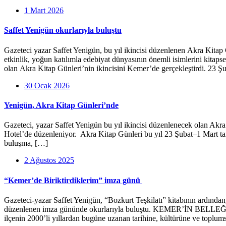
1 Mart 2026
Saffet Yenigün okurlarıyla buluştu
Gazeteci yazar Saffet Yenigün, bu yıl ikincisi düzenlenen Akra Kitap
etkinlik, yoğun katılımla edebiyat dünyasının önemli isimlerini kitaps
olan Akra Kitap Günleri’nin ikincisini Kemer’de gerçekleştirdi. 23 Şu
30 Ocak 2026
Yenigün, Akra Kitap Günleri’nde
Gazeteci, yazar Saffet Yenigün bu yıl ikincisi düzenlenecek olan Akr
Hotel’de düzenleniyor. Akra Kitap Günleri bu yıl 23 Şubat–1 Mart tar
buluşma, […]
2 Ağustos 2025
“Kemer’de Biriktirdiklerim” imza günü
Gazeteci-yazar Saffet Yenigün, “Bozkurt Teşkilatı” kitabının ardında
düzenlenen imza gününde okurlarıyla buluştu. KEMER’İN BELLEĞİNİ
ilçenin 2000’li yıllardan bugüne uzanan tarihine, kültürüne ve toplum