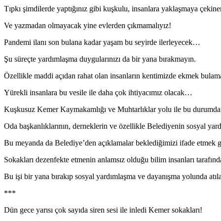
Tıpkı şimdilerde yaptığınız gibi kuşkulu, insanlara yaklaşmaya çe
Ve yazmadan olmayacak yine evlerden çıkmamalıyız!
Pandemi ilanı son bulana kadar yaşam bu seyirde ilerleyecek…
Şu süreçte yardımlaşma duygularınızı da bir yana bırakmayın.
Özellikle maddi açıdan rahat olan insanların kentimizde ekmek bulamay
Yürekli insanlara bu vesile ile daha çok ihtiyacımız olacak…
Kuşkusuz Kemer Kaymakamlığı ve Muhtarlıklar yolu ile bu durumda ola
Oda başkanlıklarının, derneklerin ve özellikle Belediyenin sosyal y
Bu meyanda da Belediye’den açıklamalar beklediğimizi ifade etmek g
Sokakları dezenfekte etmenin anlamsız olduğu bilim insanları tarafınd
Bu işi bir yana bırakıp sosyal yardımlaşma ve dayanışma yolunda atılac
***
Dün gece yarısı çok sayıda siren sesi ile inledi Kemer sokakları!