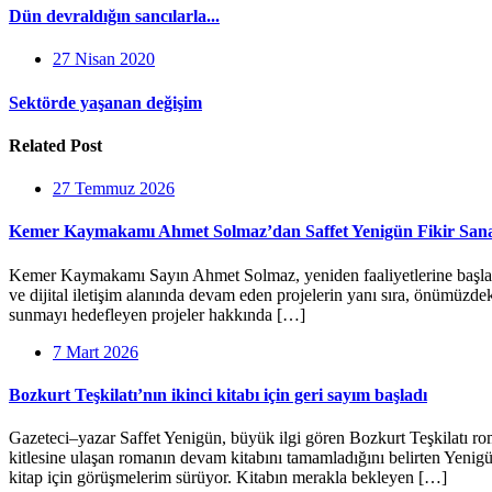
Dün devraldığın sancılarla...
27 Nisan 2020
Sektörde yaşanan değişim
Related Post
27 Temmuz 2026
Kemer Kaymakamı Ahmet Solmaz’dan Saffet Yenigün Fikir Sanat
Kemer Kaymakamı Sayın Ahmet Solmaz, yeniden faaliyetlerine başlayan 
ve dijital iletişim alanında devam eden projelerin yanı sıra, önümüzd
sunmayı hedefleyen projeler hakkında […]
7 Mart 2026
Bozkurt Teşkilatı’nın ikinci kitabı için geri sayım başladı
Gazeteci–yazar Saffet Yenigün, büyük ilgi gören Bozkurt Teşkilatı rom
kitlesine ulaşan romanın devam kitabını tamamladığını belirten Yenigün
kitap için görüşmelerim sürüyor. Kitabın merakla bekleyen […]