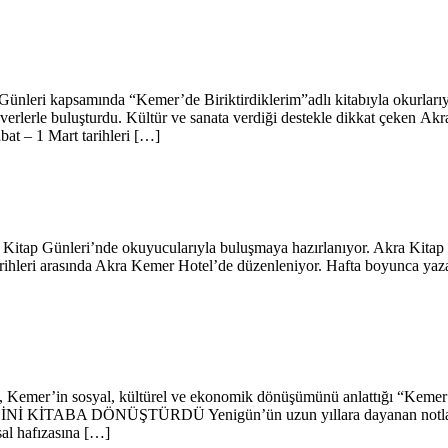
 Günleri kapsamında “Kemer’de Biriktirdiklerim”adlı kitabıyla okurlarıy
everlerle buluşturdu. Kültür ve sanata verdiği destekle dikkat çeken Akra
bat – 1 Mart tarihleri […]
a Kitap Günleri’nde okuyucularıyla buluşmaya hazırlanıyor. Akra Kitap
ihleri arasında Akra Kemer Hotel’de düzenleniyor. Hafta boyunca yazar
n, Kemer’in sosyal, kültürel ve ekonomik dönüşümünü anlattığı “Kemer’d
 KİTABA DÖNÜŞTÜRDÜ Yenigün’ün uzun yıllara dayanan notlarından, 
sal hafızasına […]