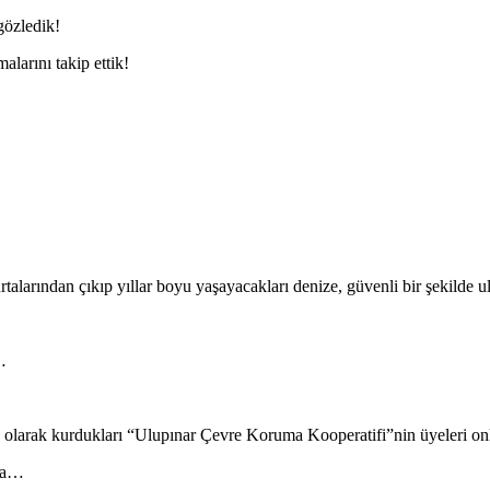
gözledik!
larını takip ettik!
arından çıkıp yıllar boyu yaşayacakları denize, güvenli bir şekilde ul
…
ü olarak kurdukları “Ulupınar Çevre Koruma Kooperatifi”nin üyeleri on
nda…