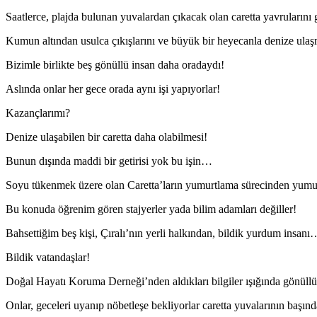
Saatlerce, plajda bulunan yuvalardan çıkacak olan caretta yavrularını 
Kumun altından usulca çıkışlarını ve büyük bir heyecanla denize ulaşma
Bizimle birlikte beş gönüllü insan daha oradaydı!
Aslında onlar her gece orada aynı işi yapıyorlar!
Kazançlarımı?
Denize ulaşabilen bir caretta daha olabilmesi!
Bunun dışında maddi bir getirisi yok bu işin…
Soyu tükenmek üzere olan Caretta’ların yumurtlama sürecinden yumurtal
Bu konuda öğrenim gören stajyerler yada bilim adamları değiller!
Bahsettiğim beş kişi, Çıralı’nın yerli halkından, bildik yurdum insanı
Bildik vatandaşlar!
Doğal Hayatı Koruma Derneği’nden aldıkları bilgiler ışığında gönüll
Onlar, geceleri uyanıp nöbetleşe bekliyorlar caretta yuvalarının başı