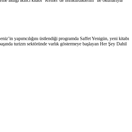
e aldığı ikinci kitabı “Kemer’de Biriktirdiklerim” ile okurlarıyla
iz’in yapımcılığını üstlendiği programda Saffet Yenigün, yeni kitabı
 başında turizm sektöründe varlık göstermeye başlayan Her Şey Dahil