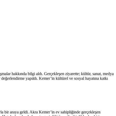
alar hakkında bilgi aldı. Gerçekleşen ziyarette; kültür, sanat, medya
r değerlendirme yapıldı. Kemer’in kültürel ve sosyal hayatına katkı
la bir araya geldi. Akra Kemer’in ev sahipliğinde gerçekleşen