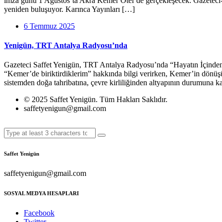
imza günü 1 Ağustos’ta Akra Kemer Otel’de gerçekleşecek. Gazeteci-yaz
yeniden buluşuyor. Karınca Yayınları […]
6 Temmuz 2025
Yenigün, TRT Antalya Radyosu’nda
Gazeteci Saffet Yenigün, TRT Antalya Radyosu’nda “Hayatın İçinden” 
“Kemer’de biriktirdiklerim” hakkında bilgi verirken, Kemer’in dönüşü
sistemden doğa tahribatına, çevre kirliliğinden altyapının durumuna 
© 2025 Saffet Yenigün. Tüm Hakları Saklıdır.
saffetyenigun@gmail.com
Saffet Yenigün
saffetyenigun@gmail.com
SOSYAL MEDYA HESAPLARI
Facebook
Twitter