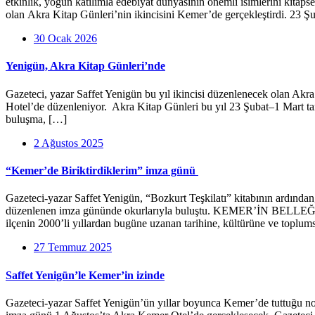
etkinlik, yoğun katılımla edebiyat dünyasının önemli isimlerini kitaps
olan Akra Kitap Günleri’nin ikincisini Kemer’de gerçekleştirdi. 23 Şu
30 Ocak 2026
Yenigün, Akra Kitap Günleri’nde
Gazeteci, yazar Saffet Yenigün bu yıl ikincisi düzenlenecek olan Akr
Hotel’de düzenleniyor. Akra Kitap Günleri bu yıl 23 Şubat–1 Mart tar
buluşma, […]
2 Ağustos 2025
“Kemer’de Biriktirdiklerim” imza günü
Gazeteci-yazar Saffet Yenigün, “Bozkurt Teşkilatı” kitabının ardında
düzenlenen imza gününde okurlarıyla buluştu. KEMER’İN BELLEĞİNİ
ilçenin 2000’li yıllardan bugüne uzanan tarihine, kültürüne ve toplum
27 Temmuz 2025
Saffet Yenigün’le Kemer’in izinde
Gazeteci-yazar Saffet Yenigün’ün yıllar boyunca Kemer’de tuttuğu notlar