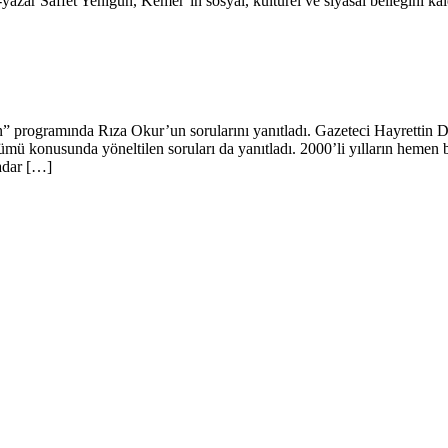
ar Saffet Yenigün, Kemer’in sosyal, kültürel ve siyasal belleğini kalem
programında Rıza Okur’un sorularını yanıtladı. Gazeteci Hayrettin Den
mü konusunda yöneltilen soruları da yanıtladı. 2000’li yılların hemen
kadar […]