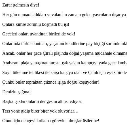
Zarar gelmesin diye!
Her gün numaraladıkları yuvalardan zamanı gelen yavruların dışarıya g
Onlara kimse zorunlu koşmadı bu işi!
Geceleri onları uyandıran birileri de yok!
Onlarında türlü sıkıntıları, yaşamın kendilerine pay biçtiği sorumluluk
Ancak, onlar her gece Çıralı plajında doğal yaşama müdahale olmaması
Arabasını plaja yanaştıran turisti, ışık yakan kampçıyı yada gece lam
Soyu tükenme tehlikesi ile karşı karşıya olan ve Çıralı için eşsiz bir de
Çünkü onlar topraktan çıkınca ışığa doğru koşuyorlar!
Denizin ışığına!
Başka ışıklar onların dengesini alt üst ediyor!
Ters yöne gidip birer birer yok oluyorlar…
Onun için dengeyi kollama görevini almışlar üstlerine!