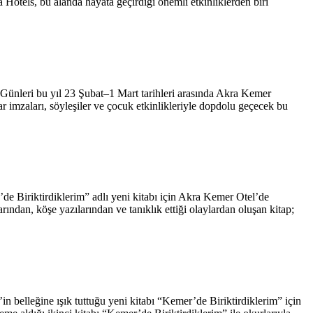
 Hotels, bu alanda hayata geçirdiği önemli etkinliklerden biri
 Günleri bu yıl 23 Şubat–1 Mart tarihleri arasında Akra Kemer
 imzaları, söyleşiler ve çocuk etkinlikleriyle dopdolu geçecek bu
e Biriktirdiklerim” adlı yeni kitabı için Akra Kemer Otel’de
köşe yazılarından ve tanıklık ettiği olaylardan oluşan kitap;
in belleğine ışık tuttuğu yeni kitabı “Kemer’de Biriktirdiklerim” için