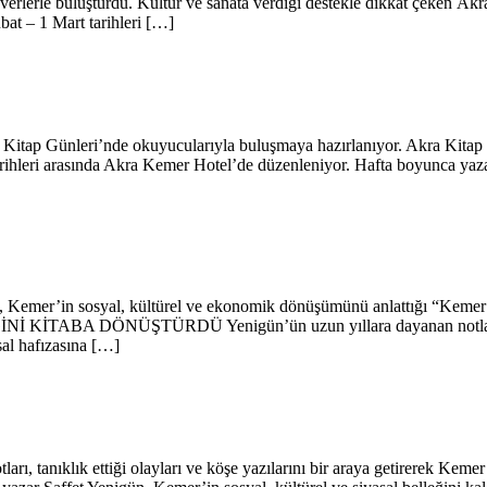
everlerle buluşturdu. Kültür ve sanata verdiği destekle dikkat çeken Akra
bat – 1 Mart tarihleri […]
a Kitap Günleri’nde okuyucularıyla buluşmaya hazırlanıyor. Akra Kitap
ihleri arasında Akra Kemer Hotel’de düzenleniyor. Hafta boyunca yazar
n, Kemer’in sosyal, kültürel ve ekonomik dönüşümünü anlattığı “Kemer’d
 KİTABA DÖNÜŞTÜRDÜ Yenigün’ün uzun yıllara dayanan notlarından, 
sal hafızasına […]
ı, tanıklık ettiği olayları ve köşe yazılarını bir araya getirerek Kemer’