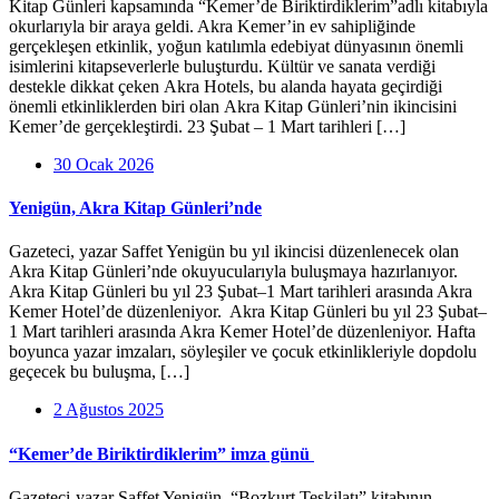
Kitap Günleri kapsamında “Kemer’de Biriktirdiklerim”adlı kitabıyla
okurlarıyla bir araya geldi. Akra Kemer’in ev sahipliğinde
gerçekleşen etkinlik, yoğun katılımla edebiyat dünyasının önemli
isimlerini kitapseverlerle buluşturdu. Kültür ve sanata verdiği
destekle dikkat çeken Akra Hotels, bu alanda hayata geçirdiği
önemli etkinliklerden biri olan Akra Kitap Günleri’nin ikincisini
Kemer’de gerçekleştirdi. 23 Şubat – 1 Mart tarihleri […]
30 Ocak 2026
Yenigün, Akra Kitap Günleri’nde
Gazeteci, yazar Saffet Yenigün bu yıl ikincisi düzenlenecek olan
Akra Kitap Günleri’nde okuyucularıyla buluşmaya hazırlanıyor.
Akra Kitap Günleri bu yıl 23 Şubat–1 Mart tarihleri arasında Akra
Kemer Hotel’de düzenleniyor. Akra Kitap Günleri bu yıl 23 Şubat–
1 Mart tarihleri arasında Akra Kemer Hotel’de düzenleniyor. Hafta
boyunca yazar imzaları, söyleşiler ve çocuk etkinlikleriyle dopdolu
geçecek bu buluşma, […]
2 Ağustos 2025
“Kemer’de Biriktirdiklerim” imza günü
Gazeteci-yazar Saffet Yenigün, “Bozkurt Teşkilatı” kitabının