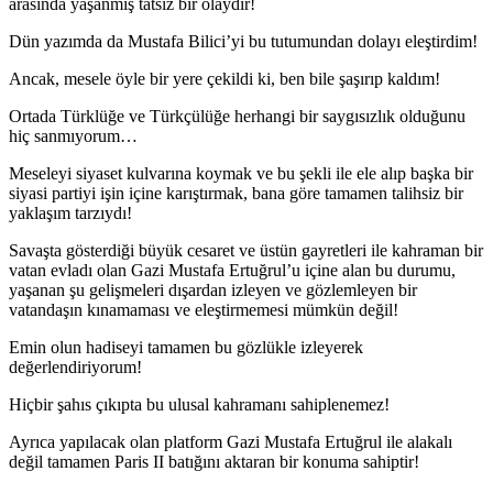
arasında yaşanmış tatsız bir olaydır!
Dün yazımda da Mustafa Bilici’yi bu tutumundan dolayı eleştirdim!
Ancak, mesele öyle bir yere çekildi ki, ben bile şaşırıp kaldım!
Ortada Türklüğe ve Türkçülüğe herhangi bir saygısızlık olduğunu
hiç sanmıyorum…
Meseleyi siyaset kulvarına koymak ve bu şekli ile ele alıp başka bir
siyasi partiyi işin içine karıştırmak, bana göre tamamen talihsiz bir
yaklaşım tarzıydı!
Savaşta gösterdiği büyük cesaret ve üstün gayretleri ile kahraman bir
vatan evladı olan Gazi Mustafa Ertuğrul’u içine alan bu durumu,
yaşanan şu gelişmeleri dışardan izleyen ve gözlemleyen bir
vatandaşın kınamaması ve eleştirmemesi mümkün değil!
Emin olun hadiseyi tamamen bu gözlükle izleyerek
değerlendiriyorum!
Hiçbir şahıs çıkıpta bu ulusal kahramanı sahiplenemez!
Ayrıca yapılacak olan platform Gazi Mustafa Ertuğrul ile alakalı
değil tamamen Paris II batığını aktaran bir konuma sahiptir!