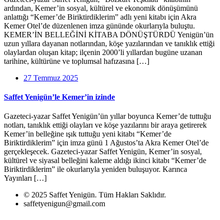
ardından, Kemer’in sosyal, kültürel ve ekonomik dönüşümünü
anlattığı “Kemer’de Biriktirdiklerim” adlı yeni kitabı için Akra
Kemer Otel’de düzenlenen imza gününde okurlarıyla buluştu.
KEMER’İN BELLEĞİNİ KİTABA DÖNÜŞTÜRDÜ Yenigün’ün
uzun yıllara dayanan notlarından, köşe yazılarından ve tanıklık ettiği
olaylardan oluşan kitap; ilçenin 2000’li yıllardan bugüne uzanan
tarihine, kültürüne ve toplumsal hafızasına […]
27 Temmuz 2025
Saffet Yenigün’le Kemer’in izinde
Gazeteci-yazar Saffet Yenigün’ün yıllar boyunca Kemer’de tuttuğu
notları, tanıklık ettiği olayları ve köşe yazılarını bir araya getirerek
Kemer’in belleğine ışık tuttuğu yeni kitabı “Kemer’de
Biriktirdiklerim” için imza günü 1 Ağustos’ta Akra Kemer Otel’de
gerçekleşecek. Gazeteci-yazar Saffet Yenigün, Kemer’in sosyal,
kültürel ve siyasal belleğini kaleme aldığı ikinci kitabı “Kemer’de
Biriktirdiklerim” ile okurlarıyla yeniden buluşuyor. Karınca
Yayınları […]
© 2025 Saffet Yenigün. Tüm Hakları Saklıdır.
saffetyenigun@gmail.com