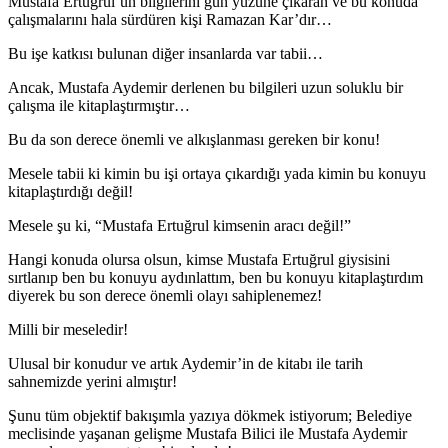
Mustafa Ertuğrul’un bilgilerini gün yüzüne çıkaran ve bu konuda
çalışmalarını hala sürdüren kişi Ramazan Kar’dır…
Bu işe katkısı bulunan diğer insanlarda var tabii…
Ancak, Mustafa Aydemir derlenen bu bilgileri uzun soluklu bir
çalışma ile kitaplaştırmıştır…
Bu da son derece önemli ve alkışlanması gereken bir konu!
Mesele tabii ki kimin bu işi ortaya çıkardığı yada kimin bu konuyu
kitaplaştırdığı değil!
Mesele şu ki, “Mustafa Ertuğrul kimsenin aracı değil!”
Hangi konuda olursa olsun, kimse Mustafa Ertuğrul giysisini
sırtlanıp ben bu konuyu aydınlattım, ben bu konuyu kitaplaştırdım
diyerek bu son derece önemli olayı sahiplenemez!
Milli bir meseledir!
Ulusal bir konudur ve artık Aydemir’in de kitabı ile tarih
sahnemizde yerini almıştır!
Şunu tüm objektif bakışımla yazıya dökmek istiyorum; Belediye
meclisinde yaşanan gelişme Mustafa Bilici ile Mustafa Aydemir