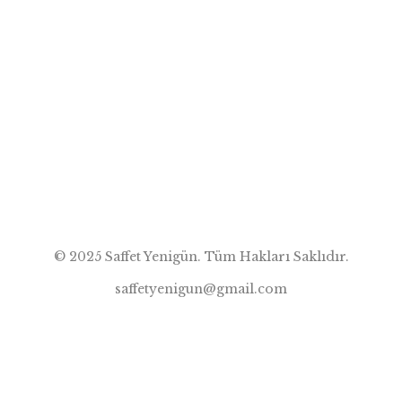
Sorunlardan uzaklaşmamızı sağlamıyor! Her yıl aynı
tarihlerde, dikkate alınır diye yazıp çiziyoruz… Öğretmenler
gününde öğretmene çiçek vermek, “Siz bizim her
şeyimizsiniz” demek! Polis haftasında şirin gözükmek için
çiçek yollayıp “Haftanız kutlu olsun” demek… Bu, gün ve
haftalar tüketim mekanizmasına hizmet etmek demek değil!
Özellikle bir ülkenin düşünmesi gereken […]
© 2025 Saffet Yenigün. Tüm Hakları Saklıdır.
saffetyenigun@gmail.com