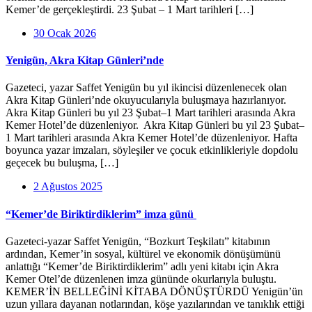
Kemer’de gerçekleştirdi. 23 Şubat – 1 Mart tarihleri […]
30 Ocak 2026
Yenigün, Akra Kitap Günleri’nde
Gazeteci, yazar Saffet Yenigün bu yıl ikincisi düzenlenecek olan
Akra Kitap Günleri’nde okuyucularıyla buluşmaya hazırlanıyor.
Akra Kitap Günleri bu yıl 23 Şubat–1 Mart tarihleri arasında Akra
Kemer Hotel’de düzenleniyor. Akra Kitap Günleri bu yıl 23 Şubat–
1 Mart tarihleri arasında Akra Kemer Hotel’de düzenleniyor. Hafta
boyunca yazar imzaları, söyleşiler ve çocuk etkinlikleriyle dopdolu
geçecek bu buluşma, […]
2 Ağustos 2025
“Kemer’de Biriktirdiklerim” imza günü
Gazeteci-yazar Saffet Yenigün, “Bozkurt Teşkilatı” kitabının
ardından, Kemer’in sosyal, kültürel ve ekonomik dönüşümünü
anlattığı “Kemer’de Biriktirdiklerim” adlı yeni kitabı için Akra
Kemer Otel’de düzenlenen imza gününde okurlarıyla buluştu.
KEMER’İN BELLEĞİNİ KİTABA DÖNÜŞTÜRDÜ Yenigün’ün
uzun yıllara dayanan notlarından, köşe yazılarından ve tanıklık ettiği