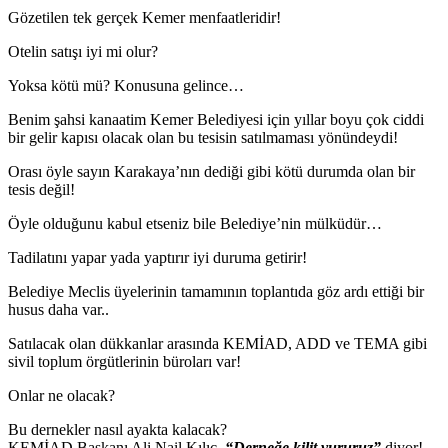
Gözetilen tek gerçek Kemer menfaatleridir!
Otelin satışı iyi mi olur?
Yoksa kötü mü? Konusuna gelince…
Benim şahsi kanaatim Kemer Belediyesi için yıllar boyu çok ciddi
bir gelir kapısı olacak olan bu tesisin satılmaması yönündeydi!
Orası öyle sayın Karakaya’nın dediği gibi kötü durumda olan bir
tesis değil!
Öyle olduğunu kabul etseniz bile Belediye’nin mülküdür…
Tadilatını yapar yada yaptırır iyi duruma getirir!
Belediye Meclis üyelerinin tamamının toplantıda göz ardı ettiği bir
husus daha var..
Satılacak olan dükkanlar arasında KEMİAD, ADD ve TEMA gibi
sivil toplum örgütlerinin büroları var!
Onlar ne olacak?
Bu dernekler nasıl ayakta kalacak?
KEMİAD Başkanı Ali Nail Kılıç,
“Derneğe kilit vururuz”
diyor!