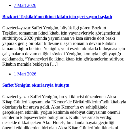
7 Mart 2026
Bozkurt Teşkilatı’nın ikinci kitabı için geri sayım başladı
Gazeteci–yazar Saffet Yenigün, büyük ilgi gören Bozkurt
Teşkilatı romanının ikinci kitabı için yayınevleriyle görüşmelerini
sürdürüyor. 2020 yılında yayımlanan ve kısa sürede dört baskı
yaparak geniş bir okur kitlesine ulaşan romanın devam kitabını
tamamladığını belirten Yenigün, yeni eserin okurlarla buluşması için
çalışmaların devam ettiğini söyledi.Yenigün, konuyla ilgili yaptığı
açıklamada, “Yayınevleri ile ikinci kitap için görüşmelerim sürüyor.
Kitabın merakla bekleyen […]
1 Mart 2026
Saffet Yenigün okurlarıyla buluştu
Gazeteci yazar Saffet Yenigün, bu yıl ikincisi düzenlenen Akra
Kitap Günleri kapsamında “Kemer’de Biriktirdiklerim”adlı kitabıyla
okurlarıyla bir araya geldi. Akra Kemer’in ev sahipliğinde
gerçekleşen etkinlik, yoğun katılımla edebiyat dünyasının önemli
isimlerini kitapseverlerle buluşturdu. Kültür ve sanata verdiği
destekle dikkat çeken Akra Hotels, bu alanda hayata geçirdiği
önemli etkinliklerden biri olan Akra Kitap Günleri’nin ikincisini