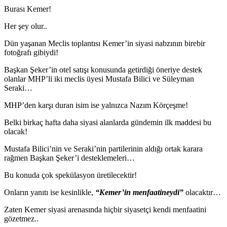
Burası Kemer!
Her şey olur..
Dün yaşanan Meclis toplantısı Kemer’in siyasi nabzının birebir
fotoğrafı gibiydi!
Başkan Şeker’in otel satışı konusunda getirdiği öneriye destek
olanlar MHP’li iki meclis üyesi Mustafa Bilici ve Süleyman
Seraki…
MHP’den karşı duran isim ise yalnızca Nazım Körçeşme!
Belki birkaç hafta daha siyasi alanlarda gündemin ilk maddesi bu
olacak!
Mustafa Bilici’nin ve Seraki’nin partilerinin aldığı ortak karara
rağmen Başkan Şeker’i desteklemeleri…
Bu konuda çok spekülasyon üretilecektir!
Onların yanıtı ise kesinlikle,
“Kemer’in menfaatineydi”
olacaktır…
Zaten Kemer siyasi arenasında hiçbir siyasetçi kendi menfaatini
gözetmez..