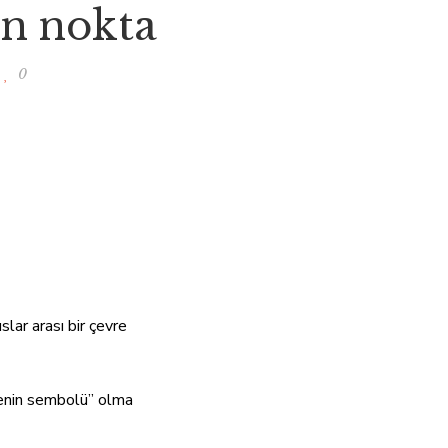
n nokta
YAZILAR
0
slar arası bir çevre
vrenin sembolü” olma