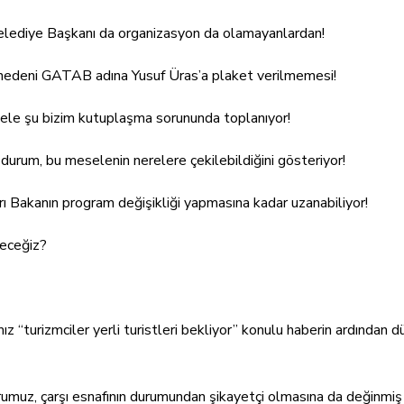
ediye Başkanı da organizasyon da olamayanlardan!
nedeni GATAB adına Yusuf Üras’a plaket verilmemesi!
ele şu bizim kutuplaşma sorununda toplanıyor!
durum, bu meselenin nerelere çekilebildiğini gösteriyor!
ı Bakanın program değişikliği yapmasına kadar uzanabiliyor!
receğiz?
ız “turizmciler yerli turistleri bekliyor” konulu haberin ardından 
rumuz, çarşı esnafının durumundan şikayetçi olmasına da değinmiş