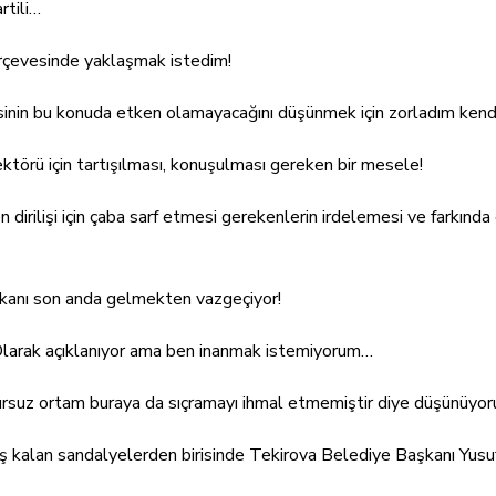
rtili…
erçevesinde yaklaşmak istedim!
sinin bu konuda etken olamayacağını düşünmek için zorladım kend
ktörü için tartışılması, konuşulması gereken bir mesele!
 dirilişi için çaba sarf etmesi gerekenlerin irdelemesi ve farkınd
kanı son anda gelmekten vazgeçiyor!
” Olarak açıklanıyor ama ben inanmak istemiyorum…
ursuz ortam buraya da sıçramayı ihmal etmemiştir diye düşünüyor
 kalan sandalyelerden birisinde Tekirova Belediye Başkanı Yusuf 