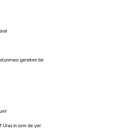
imi!
a olunması gereken bir
um!
Üras’ın ismi de yer