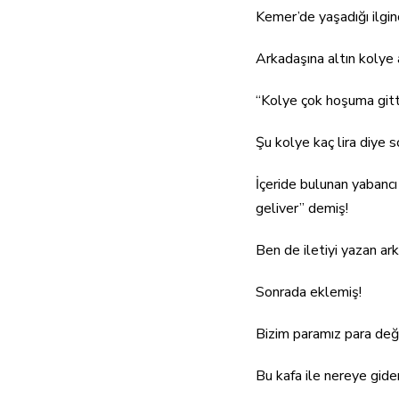
Kemer’de yaşadığı ilginç
Arkadaşına altın kolye 
“Kolye çok hoşuma gitt
Şu kolye kaç lira diye so
İçeride bulunan yabancı
geliver” demiş!
Ben de iletiyi yazan ar
Sonrada eklemiş!
Bizim paramız para değ
Bu kafa ile nereye gide