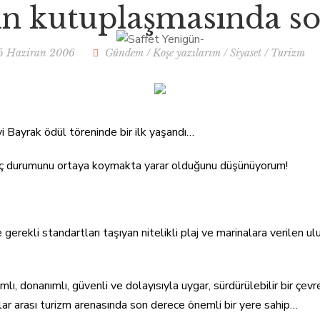
n kutuplaşmasında so
ALIŞMALARIM
KITAPLARIM
5 Haziran 2006
Gündem
/
Koşe yazılarım
/
Siyaset
/
Turizm
 Bayrak ödül töreninde bir ilk yaşandı…
lginç durumunu ortaya koymakta yarar olduğunu düşünüyorum!
gerekli standartları taşıyan nitelikli plaj ve marinalara verilen ulu
mlı, donanımlı, güvenli ve dolayısıyla uygar, sürdürülebilir bir çe
luslar arası turizm arenasında son derece önemli bir yere sahip…