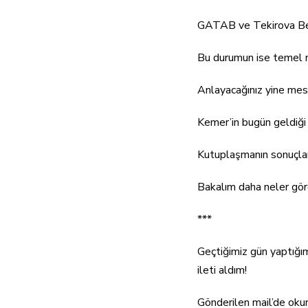
GATAB ve Tekirova Bel
Bu durumun ise temel 
Anlayacağınız yine mes
Kemer’in bugün geldiği 
Kutuplaşmanın sonuçlar
Bakalım daha neler gö
***
Geçtiğimiz gün yaptığım
ileti aldım!
Gönderilen mail’de oku