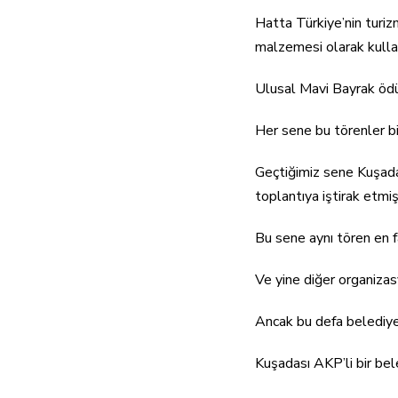
Hatta Türkiye’nin turiz
malzemesi olarak kullan
Ulusal Mavi Bayrak ödü
Her sene bu törenler bir
Geçtiğimiz sene Kuşada
toplantıya iştirak etmiş
Bu sene aynı tören en 
Ve yine diğer organizas
Ancak bu defa belediyel
Kuşadası AKP’li bir be