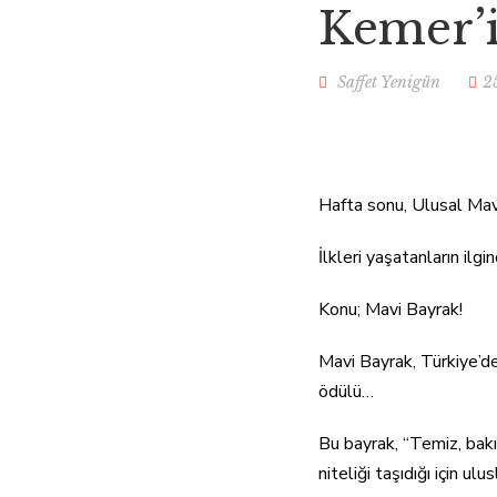
Kemer’i
HAKKIMDA
Ç
Saffet Yenigün
2
Hafta sonu, Ulusal Mavi
İlkleri yaşatanların i
Konu; Mavi Bayrak!
Mavi Bayrak, Türkiye’de 
ödülü…
Bu bayrak, “Temiz, bakı
niteliği taşıdığı için u