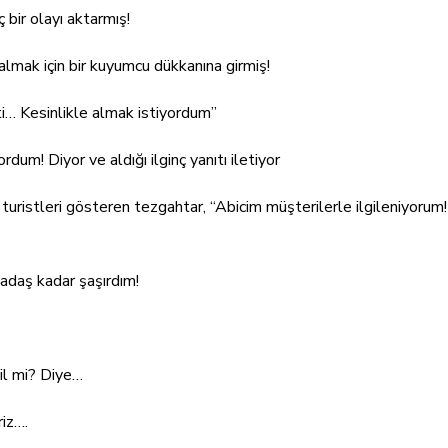
 bir olayı aktarmış!
almak için bir kuyumcu dükkanına girmiş!
i… Kesinlikle almak istiyordum”
rdum! Diyor ve aldığı ilginç yanıtı iletiyor
 turistleri gösteren tezgahtar, “Abicim müşterilerle ilgileniyorum
kadaş kadar şaşırdım!
il mi? Diye…
riz….