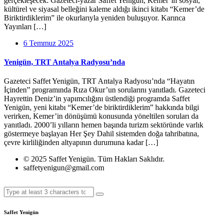
gerçekleşecek. Gazeteci-yazar Saffet Yenigün, Kemer’in sosyal,
kültürel ve siyasal belleğini kaleme aldığı ikinci kitabı “Kemer’de
Biriktirdiklerim” ile okurlarıyla yeniden buluşuyor. Karınca
Yayınları […]
6 Temmuz 2025
Yenigün, TRT Antalya Radyosu’nda
Gazeteci Saffet Yenigün, TRT Antalya Radyosu’nda “Hayatın
İçinden” programında Rıza Okur’un sorularını yanıtladı. Gazeteci
Hayrettin Deniz’in yapımcılığını üstlendiği programda Saffet
Yenigün, yeni kitabı “Kemer’de biriktirdiklerim” hakkında bilgi
verirken, Kemer’in dönüşümü konusunda yöneltilen soruları da
yanıtladı. 2000’li yılların hemen başında turizm sektöründe varlık
göstermeye başlayan Her Şey Dahil sistemden doğa tahribatına,
çevre kirliliğinden altyapının durumuna kadar […]
© 2025 Saffet Yenigün. Tüm Hakları Saklıdır.
saffetyenigun@gmail.com
Saffet Yenigün