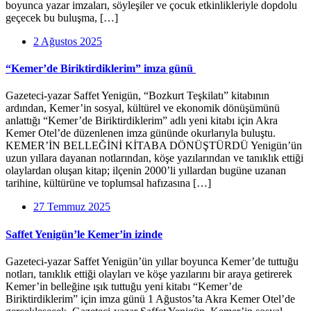
boyunca yazar imzaları, söyleşiler ve çocuk etkinlikleriyle dopdolu
geçecek bu buluşma, […]
2 Ağustos 2025
“Kemer’de Biriktirdiklerim” imza günü
Gazeteci-yazar Saffet Yenigün, “Bozkurt Teşkilatı” kitabının
ardından, Kemer’in sosyal, kültürel ve ekonomik dönüşümünü
anlattığı “Kemer’de Biriktirdiklerim” adlı yeni kitabı için Akra
Kemer Otel’de düzenlenen imza gününde okurlarıyla buluştu.
KEMER’İN BELLEĞİNİ KİTABA DÖNÜŞTÜRDÜ Yenigün’ün
uzun yıllara dayanan notlarından, köşe yazılarından ve tanıklık ettiği
olaylardan oluşan kitap; ilçenin 2000’li yıllardan bugüne uzanan
tarihine, kültürüne ve toplumsal hafızasına […]
27 Temmuz 2025
Saffet Yenigün’le Kemer’in izinde
Gazeteci-yazar Saffet Yenigün’ün yıllar boyunca Kemer’de tuttuğu
notları, tanıklık ettiği olayları ve köşe yazılarını bir araya getirerek
Kemer’in belleğine ışık tuttuğu yeni kitabı “Kemer’de
Biriktirdiklerim” için imza günü 1 Ağustos’ta Akra Kemer Otel’de