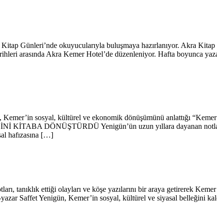
a Kitap Günleri’nde okuyucularıyla buluşmaya hazırlanıyor. Akra Kitap
ihleri arasında Akra Kemer Hotel’de düzenleniyor. Hafta boyunca yazar
n, Kemer’in sosyal, kültürel ve ekonomik dönüşümünü anlattığı “Kemer’d
 KİTABA DÖNÜŞTÜRDÜ Yenigün’ün uzun yıllara dayanan notlarından, 
sal hafızasına […]
ı, tanıklık ettiği olayları ve köşe yazılarını bir araya getirerek Kemer’
ar Saffet Yenigün, Kemer’in sosyal, kültürel ve siyasal belleğini kalem