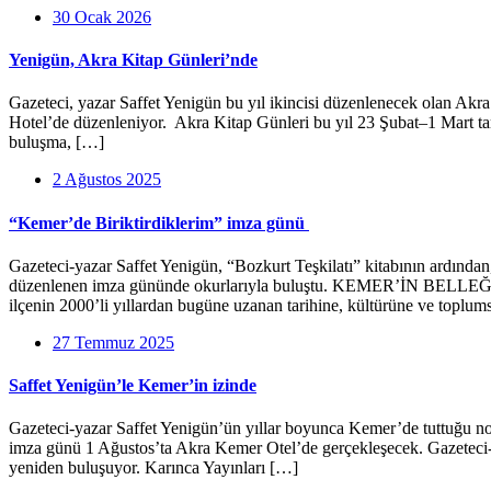
30 Ocak 2026
Yenigün, Akra Kitap Günleri’nde
Gazeteci, yazar Saffet Yenigün bu yıl ikincisi düzenlenecek olan Akr
Hotel’de düzenleniyor. Akra Kitap Günleri bu yıl 23 Şubat–1 Mart tar
buluşma, […]
2 Ağustos 2025
“Kemer’de Biriktirdiklerim” imza günü
Gazeteci-yazar Saffet Yenigün, “Bozkurt Teşkilatı” kitabının ardında
düzenlenen imza gününde okurlarıyla buluştu. KEMER’İN BELLEĞİNİ
ilçenin 2000’li yıllardan bugüne uzanan tarihine, kültürüne ve toplum
27 Temmuz 2025
Saffet Yenigün’le Kemer’in izinde
Gazeteci-yazar Saffet Yenigün’ün yıllar boyunca Kemer’de tuttuğu notlar
imza günü 1 Ağustos’ta Akra Kemer Otel’de gerçekleşecek. Gazeteci-yaz
yeniden buluşuyor. Karınca Yayınları […]