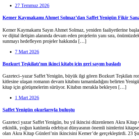
27 Temmuz 2026
Kemer Kaymakamı Ahmet Solmaz’dan Saffet Yenigün Fikir Sanat
Kemer Kaymakamı Sayın Ahmet Solmaz, yeniden faaliyetlerine başlayan 
ve dijital iletişim alanında devam eden projelerin yanı sıra, önümüzd
sunmayı hedefleyen projeler hakkında […]
7 Mart 2026
Bozkurt Teşkilatı’nın ikinci kitabı için geri sayım başladı
Gazeteci–yazar Saffet Yenigün, büyük ilgi gören Bozkurt Teşkilatı rom
kitlesine ulaşan romanın devam kitabını tamamladığını belirten Yenigün
kitap için görüşmelerim sürüyor. Kitabın merakla bekleyen […]
1 Mart 2026
Saffet Yenigün okurlarıyla buluştu
Gazeteci yazar Saffet Yenigün, bu yıl ikincisi düzenlenen Akra Kitap
etkinlik, yoğun katılımla edebiyat dünyasının önemli isimlerini kitaps
olan Akra Kitap Günleri’nin ikincisini Kemer’de gerçekleştirdi. 23 Şu