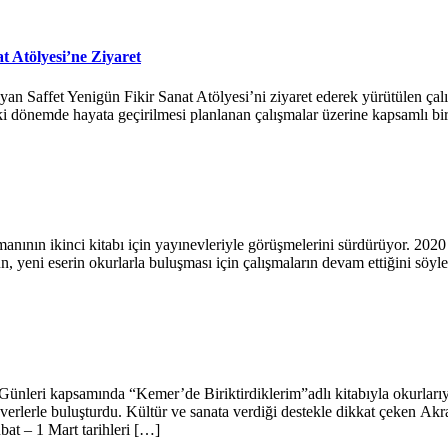
 Atölyesi’ne Ziyaret
Saffet Yenigün Fikir Sanat Atölyesi’ni ziyaret ederek yürütülen çalışm
eki dönemde hayata geçirilmesi planlanan çalışmalar üzerine kapsamlı bi
anının ikinci kitabı için yayınevleriyle görüşmelerini sürdürüyor. 2020
, yeni eserin okurlarla buluşması için çalışmaların devam ettiğini söyled
 Günleri kapsamında “Kemer’de Biriktirdiklerim”adlı kitabıyla okurlarıy
everlerle buluşturdu. Kültür ve sanata verdiği destekle dikkat çeken Akra
bat – 1 Mart tarihleri […]