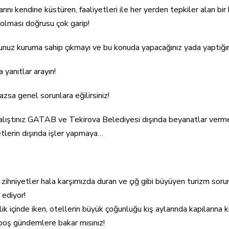
nı kendine küstüren, faaliyetleri ile her yerden tepkiler alan bir 
 olması doğrusu çok garip!
nuz kuruma sahip çıkmayı ve bu konuda yapacağınız yada yaptığınız
 yanıtlar arayın!
sa genel sorunlara eğilirsiniz!
n alıştınız GATAB ve Tekirova Belediyesi dışında beyanatlar verm
lerin dışında işler yapmaya…
u zihniyetler hala karşımızda duran ve çığ gibi büyüyen turizm soru
ediyor!
ık içinde iken, otellerin büyük çoğunluğu kış aylarında kapılarına k
n boş gündemlere bakar mısınız!