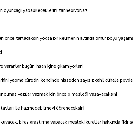
ın oyuncağı yapabileceklerini zannediyorlar!
n önce tartacaksın yoksa bir kelimenin altında ömür boyu yaşa
k!
ere varanlar bugün insan içine çıkamıyorlar!
arifini yapma cüretini kendinde hisseden sayısız cahil cühela peyda
ur olmaz yazılar yazmak için önce o mesleği yaşayacaksın!
ayları ile hazmedebilmeyi öğreneceksin!
kuyacak, biraz araştırma yapacak mesleki kurallar hakkında fikir sa