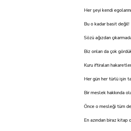
Her şeyi kendi egoların
Bu o kadar basit değil!
Sözü ağızdan çıkarmada
Biz onları da çok gördü
Kuru iftiraları hakaretl
Her gün her türlü işin t
Bir meslek hakkında ol
Önce o mesleği tüm det
En azından biraz kitap o