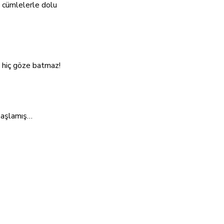
ük cümlelerle dolu
k hiç göze batmaz!
 başlamış…