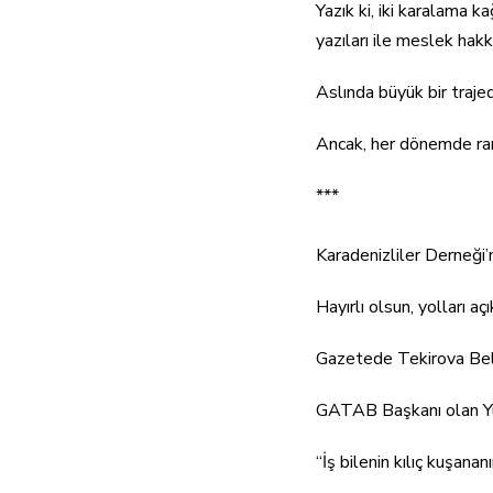
Yazık ki, iki karalama k
yazıları ile meslek hak
Aslında büyük bir traje
Ancak, her dönemde rant
***
Karadenizliler Derneği
Hayırlı olsun, yolları açı
Gazetede Tekirova Bele
GATAB Başkanı olan Yu
“İş bilenin kılıç kuşananı