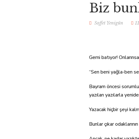
Biz bun
HAKKIMDA
Ç
Saffet Yenigün
1
Gemi batıyor! Onlarınsa
“Sen beni yağla-ben sen
Bayram öncesi sorumlu-s
yazılan yazılarla yenide
Yazacak hiçbir şeyi kal
Bunlar çıkar odaklarının
Ancak, ne kadar yazıktı