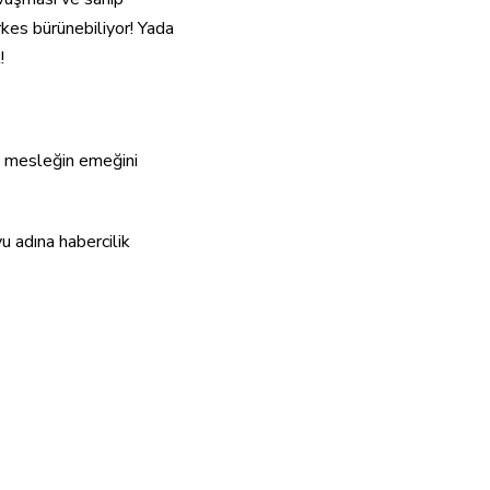
kes bürünebiliyor! Yada
!
bu mesleğin emeğini
u adına habercilik