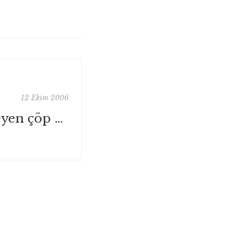
12 Ekim 2006
Dinmek bilmeyen çöp kokusu…