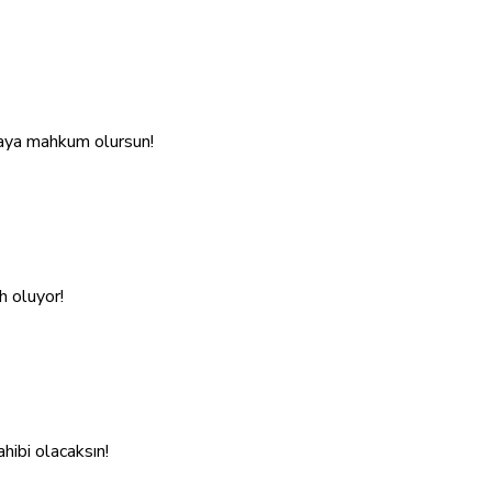
maya mahkum olursun!
h oluyor!
hibi olacaksın!