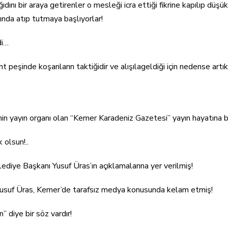
ağıdını bir araya getirenler o mesleği icra ettiği fikrine kapılıp düş
kında atıp tutmaya başlıyorlar!
di…
 peşinde koşanların taktiğidir ve alışılageldiği için nedense artı
’nin yayın organı olan “Kemer Karadeniz Gazetesi” yayın hayatına
k olsun!..
diye Başkanı Yusuf Üras’ın açıklamalarına yer verilmiş!
suf Üras, Kemer’de tarafsız medya konusunda kelam etmiş!
n” diye bir söz vardır!