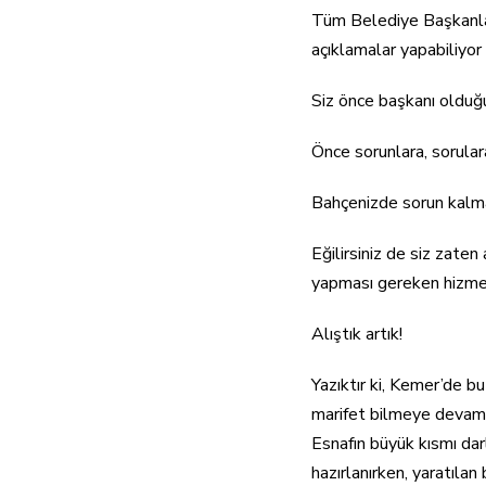
Tüm Belediye Başkanları
açıklamalar yapabiliyor
Siz önce başkanı olduğu
Önce sorunlara, sorulara
Bahçenizde sorun kalmaz
Eğilirsiniz de siz zate
yapması gereken hizmet
Alıştık artık!
Yazıktır ki, Kemer’de b
marifet bilmeye devam 
Esnafın büyük kısmı darl
hazırlanırken, yaratıla