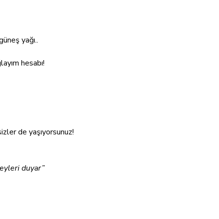
güneş yağı..
layım hesabı!
zler de yaşıyorsunuz!
eyleri duyar”