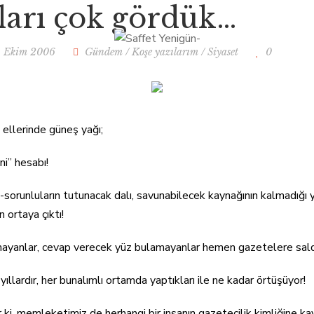
ları çok gördük…
ALIŞMALARIM
KITAPLARIM
1 Ekim 2006
Gündem
/
Koşe yazılarım
/
Siyaset
0
 ellerinde güneş yağı;
i” hesabı!
orunluların tutunacak dalı, savunabilecek kaynağının kalmadığı y
n ortaya çıktı!
mayanlar, cevap verecek yüz bulamayanlar hemen gazetelere saldır
 yıllardır, her bunalımlı ortamda yaptıkları ile ne kadar örtüşüyor!
r ki, memleketimiz de herhangi bir insanın gazetecilik kimliğine k