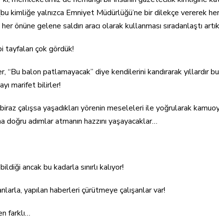
bu kimliğe yalnızca Emniyet Müdürlüğü’ne bir dilekçe vererek her
her önüne gelene saldırı aracı olarak kullanması sıradanlaştı artık
bi tayfaları çok gördük!
şer, “Bu balon patlamayacak” diye kendilerini kandırarak yıllardır 
yı marifet bilirler!
biraz çalışsa yaşadıkları yörenin meseleleri ile yoğrularak kamuoy
na doğru adımlar atmanın hazzını yaşayacaklar…
ildiği ancak bu kadarla sınırlı kalıyor!
nlarla, yapılan haberleri çürütmeye çalışanlar var!
n farklı…