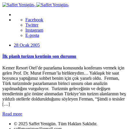
Facebook
Twitter
Instagram
E-posta
28 Ocak 2005
İlk planlı turizm kentinin son durumu
Kemer Resort Otel’de pazarlama konusunda konferans vermek için
gelen Prof. Dr. Murat Ferman’la birlikteydim… Yaklaşık bir saat
boyunca yaptığımız sohbet benim için çok yararlı oldu. Ferman,
Türk turizminde pazarlamanın birinci unsuru olan analizin
yapılmadığını vurguluyor. Turizmin geleceğinin ve değişen
trendlerinin göz önüne alınmadan Türkiye’nin turizm alanlarının beş
yıldızlı otellerle doldurulduğunu söyleyen Ferman, “Şimdi o tesisler
[…]
Read more
© 2025 Saffet Yenigün. Tüm Hakları Saklıdır.
saffetyenigun@gmail.com