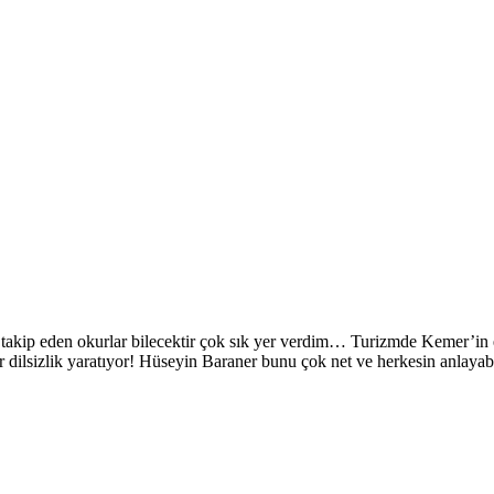
takip eden okurlar bilecektir çok sık yer verdim… Turizmde Kemer’in e
ir dilsizlik yaratıyor! Hüseyin Baraner bunu çok net ve herkesin anlayab