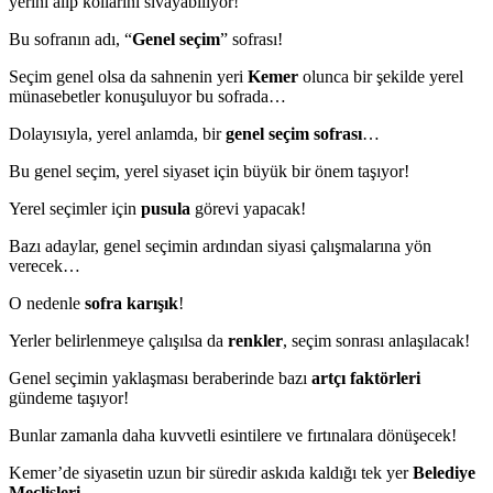
yerini alıp kollarını sıvayabiliyor!
Bu sofranın adı, “
Genel seçim
” sofrası!
Seçim genel olsa da sahnenin yeri
Kemer
olunca bir şekilde yerel
münasebetler konuşuluyor bu sofrada…
Dolayısıyla, yerel anlamda, bir
genel seçim sofrası
…
Bu genel seçim, yerel siyaset için büyük bir önem taşıyor!
Yerel seçimler için
pusula
görevi yapacak!
Bazı adaylar, genel seçimin ardından siyasi çalışmalarına yön
verecek…
O nedenle
sofra karışık
!
Yerler belirlenmeye çalışılsa da
renkler
, seçim sonrası anlaşılacak!
Genel seçimin yaklaşması beraberinde bazı
artçı faktörleri
gündeme taşıyor!
Bunlar zamanla daha kuvvetli esintilere ve fırtınalara dönüşecek!
Kemer’de siyasetin uzun bir süredir askıda kaldığı tek yer
Belediye
Meclisleri
…