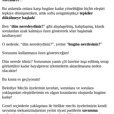
Bu anlamda onlara karşı bugüne kadar yönelttiğim hiçbir eleştiri
tepkiye dönüşmezken, artık sofra zenginleştikçe
tepkiler
dökülmeye başladı
!
Ben “
dün neredeydiniz?
” gibi alışılagelmiş, kalıplaşmış, klasik
sorulardan uzak kalmaya özen göstererek söze başlamak
taraftarıyım!
O nedenle, “dün neredeydiniz?”, yerine “
bugün nerdesiniz?
”
Sorusunu kullanmaya özen göstereceğim!
Dün nerede idiniz? Sorusunun yanıtı çöl üzerine inşa edilmiş serap
görüntüleri kadar hayalperest izlenimlerin aktarılmasına neden
olacaktır!
Bu kısmı es geçiyorum!
Belediye Meclis üyelerinin tavırları, sorunlara ve sorulara
yaklaşımları eleştirilerimin en olgun kısımlarını oluşturdu bugüne
kadar!
Genel seçimlerin yaklaşması ile birlikte meclis üyelerimizin kendi
savunma mekanizmalarının yerini siyasi partilerin
savunma