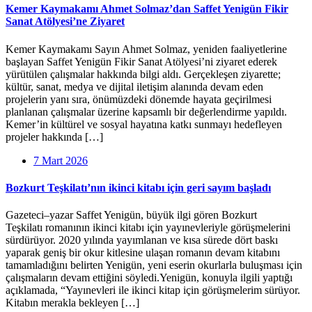
Kemer Kaymakamı Ahmet Solmaz’dan Saffet Yenigün Fikir
Sanat Atölyesi’ne Ziyaret
Kemer Kaymakamı Sayın Ahmet Solmaz, yeniden faaliyetlerine
başlayan Saffet Yenigün Fikir Sanat Atölyesi’ni ziyaret ederek
yürütülen çalışmalar hakkında bilgi aldı. Gerçekleşen ziyarette;
kültür, sanat, medya ve dijital iletişim alanında devam eden
projelerin yanı sıra, önümüzdeki dönemde hayata geçirilmesi
planlanan çalışmalar üzerine kapsamlı bir değerlendirme yapıldı.
Kemer’in kültürel ve sosyal hayatına katkı sunmayı hedefleyen
projeler hakkında […]
7 Mart 2026
Bozkurt Teşkilatı’nın ikinci kitabı için geri sayım başladı
Gazeteci–yazar Saffet Yenigün, büyük ilgi gören Bozkurt
Teşkilatı romanının ikinci kitabı için yayınevleriyle görüşmelerini
sürdürüyor. 2020 yılında yayımlanan ve kısa sürede dört baskı
yaparak geniş bir okur kitlesine ulaşan romanın devam kitabını
tamamladığını belirten Yenigün, yeni eserin okurlarla buluşması için
çalışmaların devam ettiğini söyledi.Yenigün, konuyla ilgili yaptığı
açıklamada, “Yayınevleri ile ikinci kitap için görüşmelerim sürüyor.
Kitabın merakla bekleyen […]