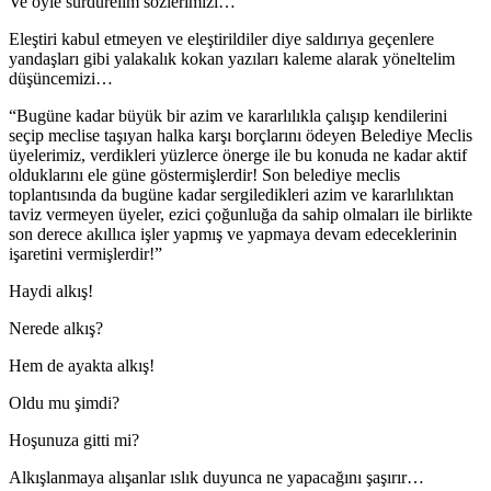
Ve öyle sürdürelim sözlerimizi…
Eleştiri kabul etmeyen ve eleştirildiler diye saldırıya geçenlere
yandaşları gibi yalakalık kokan yazıları kaleme alarak yöneltelim
düşüncemizi…
“Bugüne kadar büyük bir azim ve kararlılıkla çalışıp kendilerini
seçip meclise taşıyan halka karşı borçlarını ödeyen Belediye Meclis
üyelerimiz, verdikleri yüzlerce önerge ile bu konuda ne kadar aktif
olduklarını ele güne göstermişlerdir! Son belediye meclis
toplantısında da bugüne kadar sergiledikleri azim ve kararlılıktan
taviz vermeyen üyeler, ezici çoğunluğa da sahip olmaları ile birlikte
son derece akıllıca işler yapmış ve yapmaya devam edeceklerinin
işaretini vermişlerdir!”
Haydi alkış!
Nerede alkış?
Hem de ayakta alkış!
Oldu mu şimdi?
Hoşunuza gitti mi?
Alkışlanmaya alışanlar ıslık duyunca ne yapacağını şaşırır…