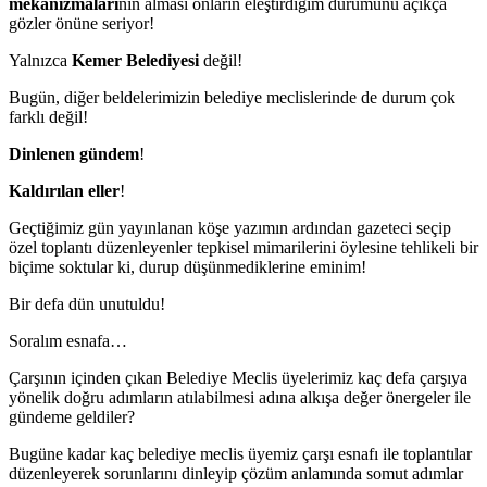
mekanizmaları
nın alması onların eleştirdiğim durumunu açıkça
gözler önüne seriyor!
Yalnızca
Kemer Belediyesi
değil!
Bugün, diğer beldelerimizin belediye meclislerinde de durum çok
farklı değil!
Dinlenen gündem
!
Kaldırılan eller
!
Geçtiğimiz gün yayınlanan köşe yazımın ardından gazeteci seçip
özel toplantı düzenleyenler tepkisel mimarilerini öylesine tehlikeli bir
biçime soktular ki, durup düşünmediklerine eminim!
Bir defa dün unutuldu!
Soralım esnafa…
Çarşının içinden çıkan Belediye Meclis üyelerimiz kaç defa çarşıya
yönelik doğru adımların atılabilmesi adına alkışa değer önergeler ile
gündeme geldiler?
Bugüne kadar kaç belediye meclis üyemiz çarşı esnafı ile toplantılar
düzenleyerek sorunlarını dinleyip çözüm anlamında somut adımlar