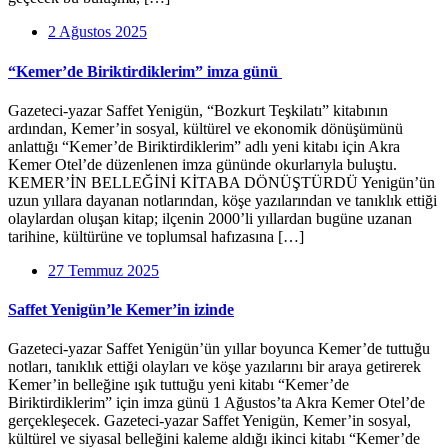
2 Ağustos 2025
“Kemer’de Biriktirdiklerim” imza günü
Gazeteci-yazar Saffet Yenigün, “Bozkurt Teşkilatı” kitabının
ardından, Kemer’in sosyal, kültürel ve ekonomik dönüşümünü
anlattığı “Kemer’de Biriktirdiklerim” adlı yeni kitabı için Akra
Kemer Otel’de düzenlenen imza gününde okurlarıyla buluştu.
KEMER’İN BELLEĞİNİ KİTABA DÖNÜŞTÜRDÜ Yenigün’ün
uzun yıllara dayanan notlarından, köşe yazılarından ve tanıklık ettiği
olaylardan oluşan kitap; ilçenin 2000’li yıllardan bugüne uzanan
tarihine, kültürüne ve toplumsal hafızasına […]
27 Temmuz 2025
Saffet Yenigün’le Kemer’in izinde
Gazeteci-yazar Saffet Yenigün’ün yıllar boyunca Kemer’de tuttuğu
notları, tanıklık ettiği olayları ve köşe yazılarını bir araya getirerek
Kemer’in belleğine ışık tuttuğu yeni kitabı “Kemer’de
Biriktirdiklerim” için imza günü 1 Ağustos’ta Akra Kemer Otel’de
gerçekleşecek. Gazeteci-yazar Saffet Yenigün, Kemer’in sosyal,
kültürel ve siyasal belleğini kaleme aldığı ikinci kitabı “Kemer’de