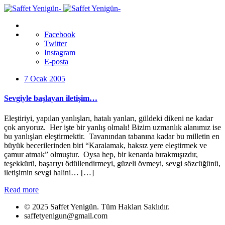
Facebook
Twitter
Instagram
E-posta
7 Ocak 2005
Sevgiyle başlayan iletişim…
Eleştiriyi, yapılan yanlışları, hatalı yanları, güldeki dikeni ne kadar
çok arıyoruz. Her işte bir yanlış olmalı! Bizim uzmanlık alanımız ise
bu yanlışları eleştirmektir. Tavanından tabanına kadar bu milletin en
büyük becerilerinden biri “Karalamak, haksız yere eleştirmek ve
çamur atmak” olmuştur. Oysa hep, bir kenarda bırakmışızdır,
teşekkürü, başarıyı ödüllendirmeyi, güzeli övmeyi, sevgi sözcüğünü,
iletişimin sevgi halini… […]
Read more
© 2025 Saffet Yenigün. Tüm Hakları Saklıdır.
saffetyenigun@gmail.com