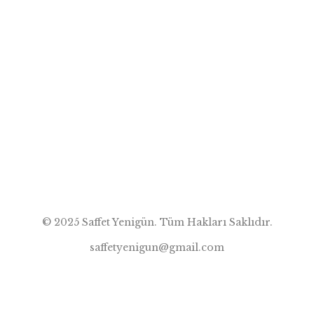
Gazetenin önüne geldiğimde Idyros antik kentinin tel
örgülerinin ön tarafında beş yaşlı turistin bir gençle hararetle
bir şeyler konuştuğunu fark ettim… Arabadan inip turistlerin
yanına doğru yaklaşmaya başladığımda, bir anda yaşlı
turistlerin arasında ki genç kollarından tutarak ittiği
neredeyse 90 yaşındaki Alman kadının yanından içi simit
dolu torbasını da alarak koşmaya başladı… Köşede
bekleyen ve […]
© 2025 Saffet Yenigün. Tüm Hakları Saklıdır.
saffetyenigun@gmail.com