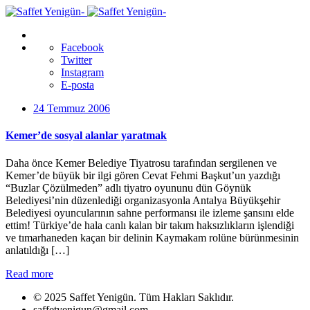
Facebook
Twitter
Instagram
E-posta
24 Temmuz 2006
Kemer’de sosyal alanlar yaratmak
Daha önce Kemer Belediye Tiyatrosu tarafından sergilenen ve
Kemer’de büyük bir ilgi gören Cevat Fehmi Başkut’un yazdığı
“Buzlar Çözülmeden” adlı tiyatro oyununu dün Göynük
Belediyesi’nin düzenlediği organizasyonla Antalya Büyükşehir
Belediyesi oyuncularının sahne performansı ile izleme şansını elde
ettim! Türkiye’de hala canlı kalan bir takım haksızlıkların işlendiği
ve tımarhaneden kaçan bir delinin Kaymakam rolüne bürünmesinin
anlatıldığı […]
Read more
© 2025 Saffet Yenigün. Tüm Hakları Saklıdır.
saffetyenigun@gmail.com